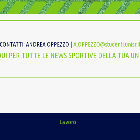
CONTATTI: ANDREA OPPEZZO |
A.OPPEZZO@studenti.unisr.i
QUI PER TUTTE LE NEWS SPORTIVE DELLA TUA UN
Lavoro