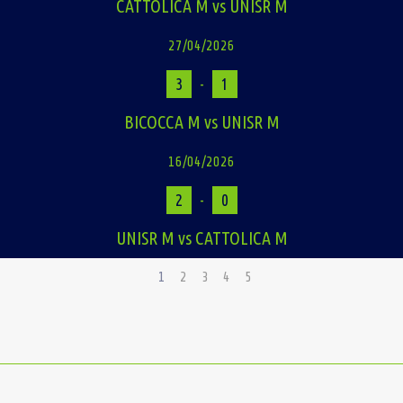
CATTOLICA M vs UNISR M
27/04/2026
3
-
1
BICOCCA M vs UNISR M
16/04/2026
2
-
0
UNISR M vs CATTOLICA M
1
2
3
4
5