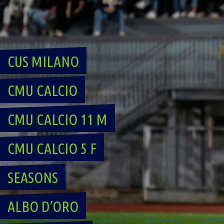
Skip
to
content
CUS MILANO
CMU CALCIO
CMU CALCIO 11 M
CMU CALCIO 5 F
SEASONS
ALBO D’ORO