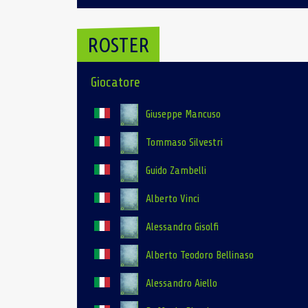
ROSTER
Giocatore
Giuseppe Mancuso
Tommaso Silvestri
Guido Zambelli
Alberto Vinci
Alessandro Gisolfi
Alberto Teodoro Bellinaso
Alessandro Aiello