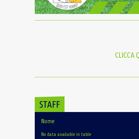
CLICCA 
STAFF
Nome
No data available in table