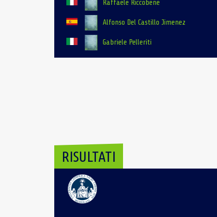
Raffaele Riccobene
Alfonso Del Castillo Jimenez
Gabriele Pelleriti
RISULTATI