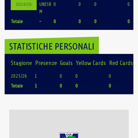
UNISR
0
0
0
0
2024/25
M
Totale
-
0
0
0
0
STATISTICHE PERSONALI
Stagione
Presenze
Goals
Yellow Cards
Red Cards
2025/26
1
0
0
0
Totale
1
0
0
0