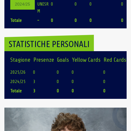
UNISR
0
0
0
0
2024/25
M
Totale
-
0
0
0
0
STATISTICHE PERSONALI
Stagione
Presenze
Goals
Yellow Cards
Red Cards
2025/26
0
0
0
0
2024/25
3
0
0
0
Totale
3
0
0
0