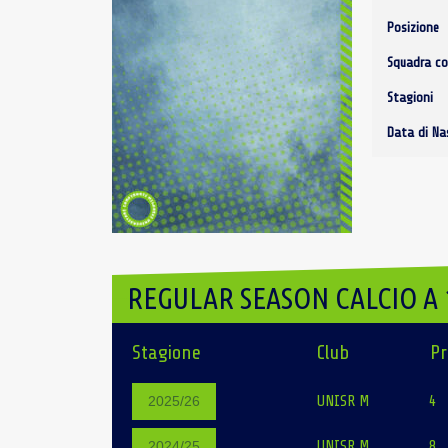
Posizione
Squadra co
Stagioni
Data di Na
REGULAR SEASON CALCIO A 
Stagione
Club
Pr
UNISR M
4
2025/26
UNISR M
8
2024/25