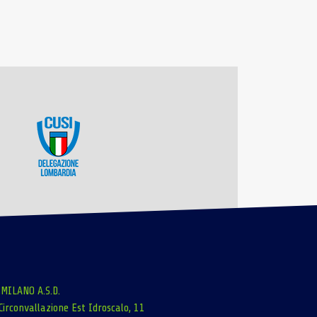
 MILANO A.S.D.
Circonvallazione Est Idroscalo, 11