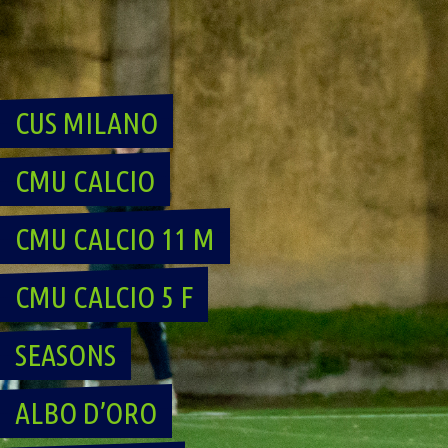
Skip
to
content
CUS MILANO
CMU CALCIO
CMU CALCIO 11 M
CMU CALCIO 5 F
SEASONS
ALBO D’ORO