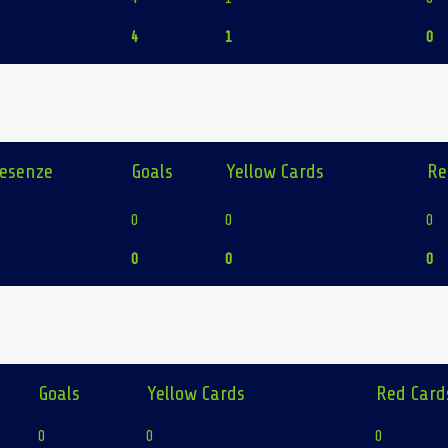
4
1
0
esenze
Goals
Yellow Cards
Re
0
0
0
0
0
0
Goals
Yellow Cards
Red Card
0
0
0