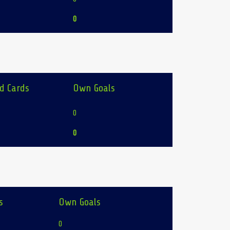
0
d Cards
Own Goals
0
0
s
Own Goals
0