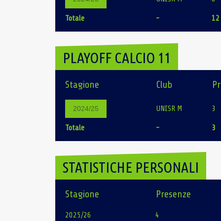
Totale
-
12
PLAYOFF CALCIO 11
Stagione
Club
Pr
UNISR M
3
2024/25
Totale
-
3
STATISTICHE PERSONALI
Stagione
Presenze
2025/26
4