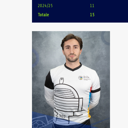
2024/25
11
Totale
15