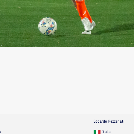
Edoardo Pezzenati
à
Italia