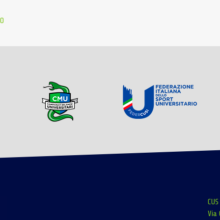
NO
CUS
Via 