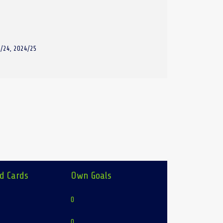
/24, 2024/25
d Cards
Own Goals
0
0