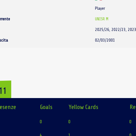
Player
rrente
UNISR M
2025/26, 2022/23, 2023
scita
02/03/2001
11
esenze
Goals
Yellow Cards
Re
0
0
0
4
1
0