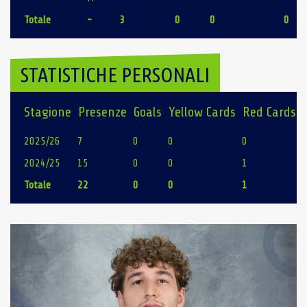
Totale
-
3
0
0
0
STATISTICHE PERSONALI
Stagione
Presenze
Goals
Yellow Cards
Red Cards
2025/26
7
0
0
0
2024/25
15
0
0
1
Totale
22
0
0
1