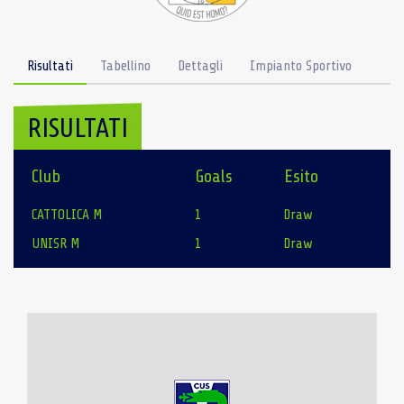
Risultati
Tabellino
Dettagli
Impianto Sportivo
RISULTATI
Club
Goals
Esito
CATTOLICA M
1
Draw
UNISR M
1
Draw