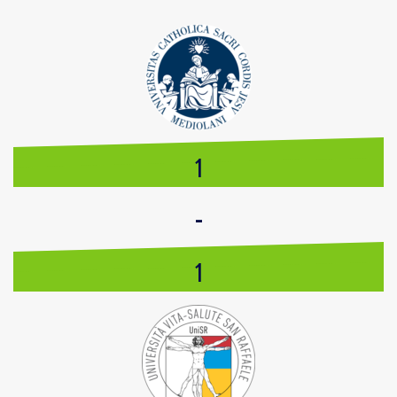
1
-
1