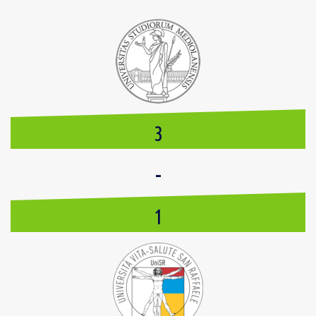
3
-
1