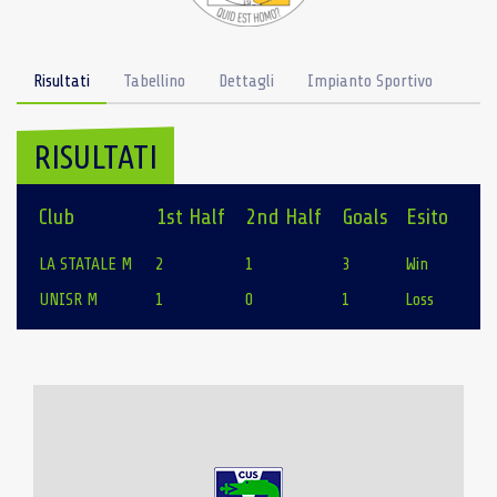
Risultati
Tabellino
Dettagli
Impianto Sportivo
RISULTATI
Club
1st Half
2nd Half
Goals
Esito
LA STATALE M
2
1
3
Win
UNISR M
1
0
1
Loss