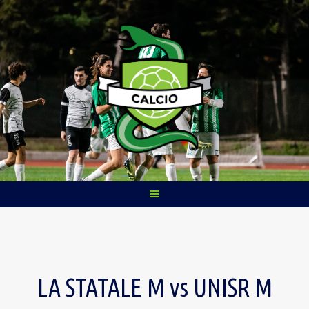
Skip
to
content
LA STATALE M vs UNISR M