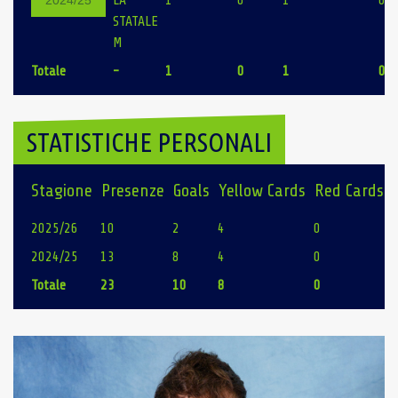
LA
1
0
1
0
2024/25
STATALE
M
Totale
-
1
0
1
0
STATISTICHE PERSONALI
Stagione
Presenze
Goals
Yellow Cards
Red Cards
2025/26
10
2
4
0
2024/25
13
8
4
0
Totale
23
10
8
0