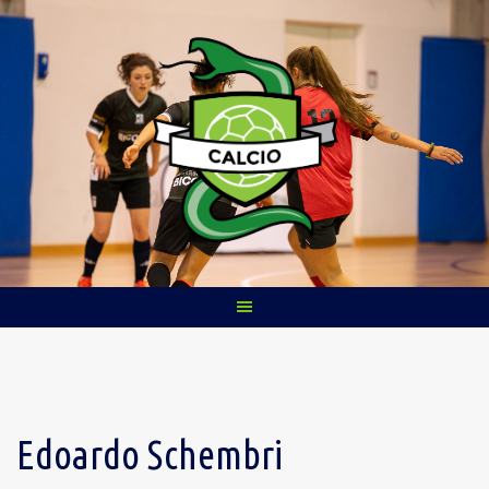
Skip
to
content
Edoardo Schembri