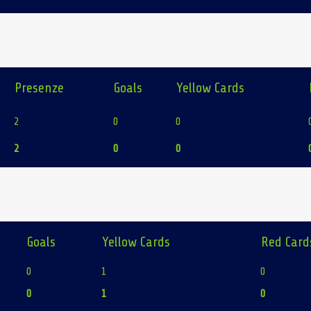
Presenze
Goals
Yellow Cards
2
0
0
2
0
0
Goals
Yellow Cards
Red Card
0
1
0
0
1
0