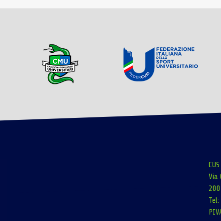
CUS
Via 
200
Tel
PIV