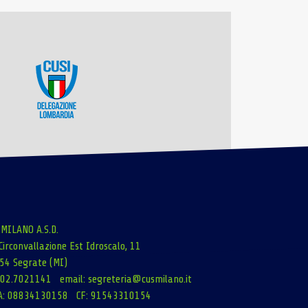
 MILANO A.S.D.
Circonvallazione Est Idroscalo, 11
54 Segrate (MI)
: 02.7021141 email:
segreteria@cusmilano.it
A: 08834130158 CF: 91543310154