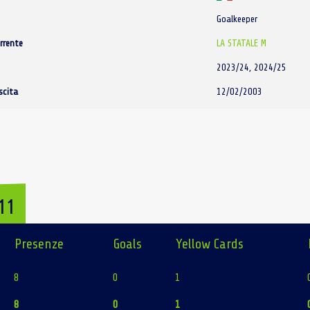
Goalkeeper
rrente
LA STATALE M
2023/24, 2024/25
scita
12/02/2003
11
Presenze
Goals
Yellow Cards
8
0
1
8
0
1