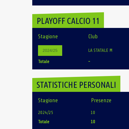
PLAYOFF CALCIO 11
Stagione
Club
LA STATALE M
2024/25
Totale
-
STATISTICHE PERSONALI
Stagione
Presenze
2024/25
10
Totale
10