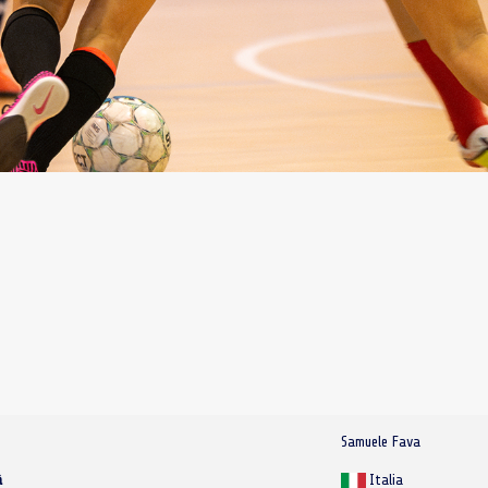
Samuele Fava
à
Italia