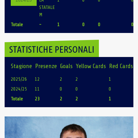
LA
1
0
0
0
2024/25
STATALE
M
Totale
-
1
0
0
0
STATISTICHE PERSONALI
Stagione
Presenze
Goals
Yellow Cards
Red Cards
2025/26
12
2
2
1
2024/25
11
0
0
0
Totale
23
2
2
1