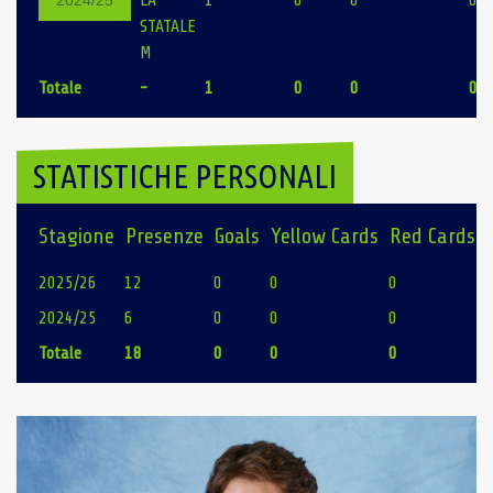
LA
1
0
0
0
2024/25
STATALE
M
Totale
-
1
0
0
0
STATISTICHE PERSONALI
Stagione
Presenze
Goals
Yellow Cards
Red Cards
2025/26
12
0
0
0
2024/25
6
0
0
0
Totale
18
0
0
0