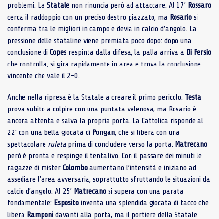
problemi. La
Statale
non rinuncia però ad attaccare. Al 17’
Rossaro
cerca il raddoppio con un preciso destro piazzato, ma
Rosario
si
conferma tra le migliori in campo e devia in calcio d’angolo. La
pressione delle stataline viene premiata poco dopo: dopo una
conclusione di
Copes
respinta dalla difesa, la palla arriva a
Di Persio
che controlla, si gira rapidamente in area e trova la conclusione
vincente che vale il 2-0.
Anche nella ripresa è la Statale a creare il primo pericolo.
Testa
prova subito a colpire con una puntata velenosa, ma Rosario è
ancora attenta e salva la propria porta. La Cattolica risponde al
22’ con una bella giocata di
Pongan
, che si libera con una
spettacolare
ruleta
prima di concludere verso la porta.
Matrecano
però è pronta e respinge il tentativo. Con il passare dei minuti le
ragazze di mister
Colombo
aumentano l’intensità e iniziano ad
assediare l’area avversaria, soprattutto sfruttando le situazioni da
calcio d’angolo. Al 25’
Matrecano
si supera con una parata
fondamentale:
Esposito
inventa una splendida giocata di tacco che
libera
Ramponi
davanti alla porta, ma il portiere della Statale