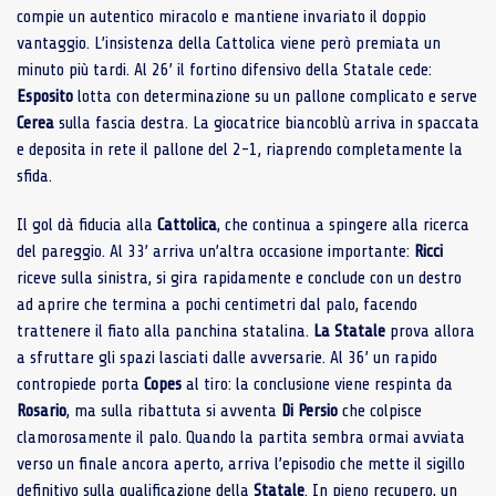
compie un autentico miracolo e mantiene invariato il doppio
vantaggio. L’insistenza della Cattolica viene però premiata un
minuto più tardi. Al 26’ il fortino difensivo della Statale cede:
Esposito
lotta con determinazione su un pallone complicato e serve
Cerea
sulla fascia destra. La giocatrice biancoblù arriva in spaccata
e deposita in rete il pallone del 2-1, riaprendo completamente la
sfida.
Il gol dà fiducia alla
Cattolica
, che continua a spingere alla ricerca
del pareggio. Al 33’ arriva un’altra occasione importante:
Ricci
riceve sulla sinistra, si gira rapidamente e conclude con un destro
ad aprire che termina a pochi centimetri dal palo, facendo
trattenere il fiato alla panchina statalina.
La Statale
prova allora
a sfruttare gli spazi lasciati dalle avversarie. Al 36’ un rapido
contropiede porta
Copes
al tiro: la conclusione viene respinta da
Rosario
, ma sulla ribattuta si avventa
Di Persio
che colpisce
clamorosamente il palo. Quando la partita sembra ormai avviata
verso un finale ancora aperto, arriva l’episodio che mette il sigillo
definitivo sulla qualificazione della
Statale
. In pieno recupero, un