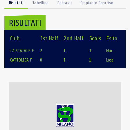
Risultati
Tabellino
Dettagli
Impianto Sportivo
RISULTATI
Club
1st Half
2nd Half
Goals
Esito
LA STATALE F
2
1
3
Win
CATTOLICA F
0
1
1
Loss