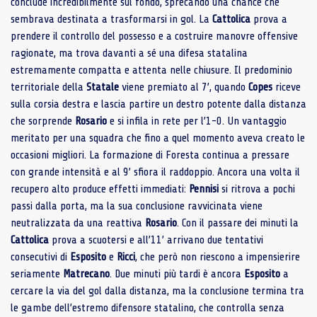
conclude incredibilmente sul fondo, sprecando una chance che
sembrava destinata a trasformarsi in gol. La
Cattolica
prova a
prendere il controllo del possesso e a costruire manovre offensive
ragionate, ma trova davanti a sé una difesa statalina
estremamente compatta e attenta nelle chiusure. Il predominio
territoriale della
Statale
viene premiato al 7’, quando
Copes
riceve
sulla corsia destra e lascia partire un destro potente dalla distanza
che sorprende
Rosario
e si infila in rete per l’1-0. Un vantaggio
meritato per una squadra che fino a quel momento aveva creato le
occasioni migliori. La formazione di Foresta continua a pressare
con grande intensità e al 9’ sfiora il raddoppio. Ancora una volta il
recupero alto produce effetti immediati:
Pennisi
si ritrova a pochi
passi dalla porta, ma la sua conclusione ravvicinata viene
neutralizzata da una reattiva
Rosario
. Con il passare dei minuti la
Cattolica
prova a scuotersi e all’11’ arrivano due tentativi
consecutivi di
Esposito
e
Ricci
, che però non riescono a impensierire
seriamente
Matrecano
. Due minuti più tardi è ancora
Esposito
a
cercare la via del gol dalla distanza, ma la conclusione termina tra
le gambe dell’estremo difensore statalino, che controlla senza