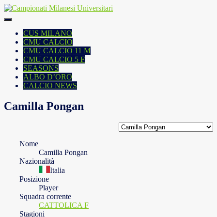
Skip
to
content
CUS MILANO
CMU CALCIO
CMU CALCIO 11 M
CMU CALCIO 5 F
SEASONS
ALBO D’ORO
CALCIO NEWS
Camilla Pongan
Nome
Camilla Pongan
Nazionalità
Italia
Posizione
Player
Squadra corrente
CATTOLICA F
Stagioni