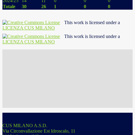
2024/25
14
11
0
0
0
Totale
30
26
1
0
0
This work is licensed under a
LICENZA CUS MILANO
This work is licensed under a
LICENZA CUS MILANO
CUS MILANO A.S.D.
Via Circonvallazione Est Idroscalo, 11