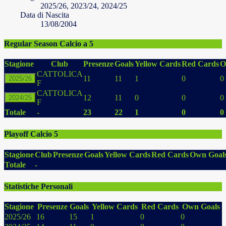
2025/26, 2023/24, 2024/25
Data di Nascita
13/08/2004
Regular Season Calcio a 5
Stagione
Club
Presenze
Goals
Yellow Cards
Red Cards
O
CATTOLICA
11
11
1
0
0
2025/26
F
CATTOLICA
12
11
0
0
0
2024/25
F
Totale
-
23
22
1
0
0
Playoff Calcio 5
Stagione
Club
Presenze
Goals
Yellow Cards
Red Cards
Own Goal
Totale
-
Statistiche Personali
Stagione
Presenze
Goals
Yellow Cards
Red Cards
Own Goals
2025/26
16
15
1
0
0