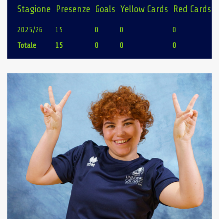
Stagione
Presenze
Goals
Yellow Cards
Red Cards
2025/26
15
0
0
0
Totale
15
0
0
0