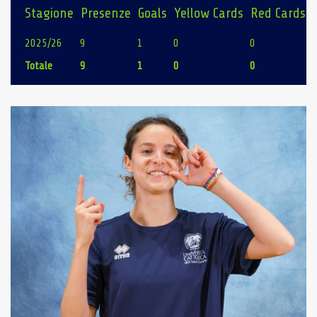
Stagione
Presenze
Goals
Yellow Cards
Red Cards
2025/26
9
1
0
0
Totale
9
1
0
0