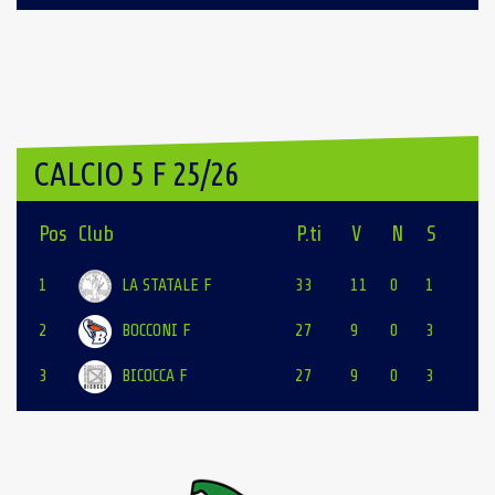
CALCIO 5 F 25/26
Pos
Club
P.ti
V
N
S
1
LA STATALE F
33
11
0
1
2
BOCCONI F
27
9
0
3
3
BICOCCA F
27
9
0
3