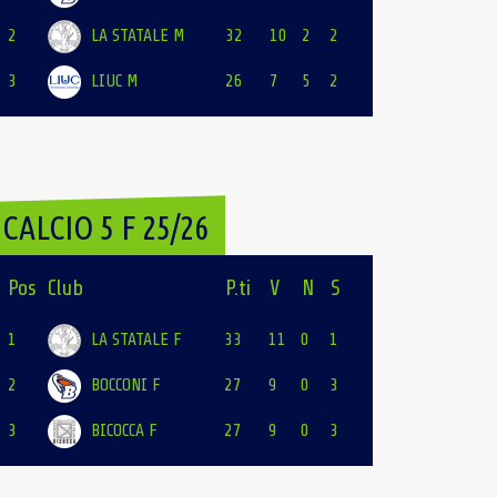
2
LA STATALE M
32
10
2
2
3
LIUC M
26
7
5
2
CALCIO 5 F 25/26
Pos
Club
P.ti
V
N
S
1
LA STATALE F
33
11
0
1
2
BOCCONI F
27
9
0
3
3
BICOCCA F
27
9
0
3