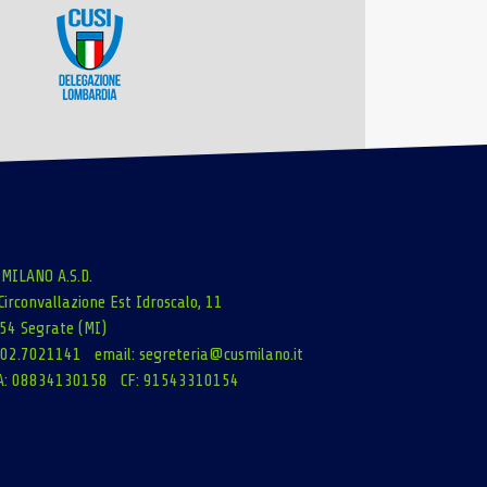
 MILANO A.S.D.
Circonvallazione Est Idroscalo, 11
54 Segrate (MI)
: 02.7021141 email:
segreteria@cusmilano.it
A: 08834130158 CF: 91543310154