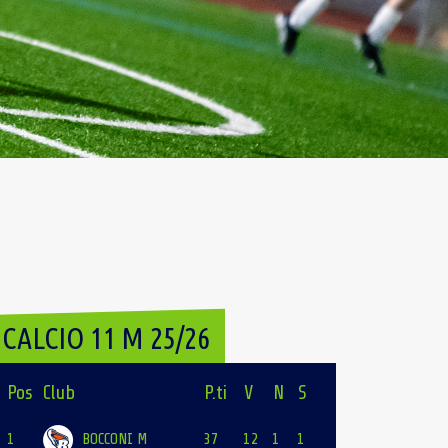
CALCIO 11 M 25/26
Pos
Club
P.ti
V
N
S
1
BOCCONI M
37
12
1
1