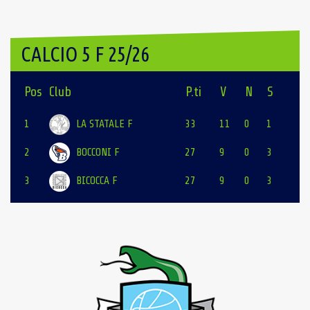
CALCIO 5 F 25/26
Pos
Club
P.ti
V
N
S
1
LA STATALE F
33
11
0
1
2
BOCCONI F
27
9
0
3
3
BICOCCA F
27
9
0
3