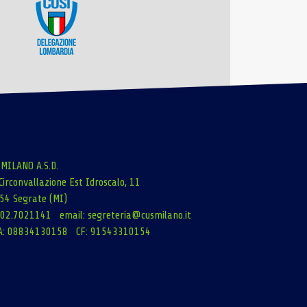
 MILANO A.S.D.
Circonvallazione Est Idroscalo, 11
54 Segrate (MI)
: 02.7021141 email:
segreteria@cusmilano.it
A: 08834130158 CF: 91543310154