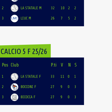
2
LA STATALE M
32
10
2
2
3
LIUC M
26
7
5
2
CALCIO 5 F 25/26
Pos
Club
P.ti
V
N
S
1
LA STATALE F
33
11
0
1
2
BOCCONI F
27
9
0
3
3
BICOCCA F
27
9
0
3