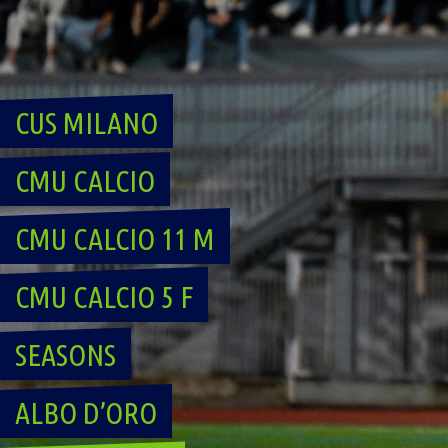
Skip
to
content
CUS MILANO
CMU CALCIO
CMU CALCIO 11 M
CMU CALCIO 5 F
SEASONS
ALBO D’ORO