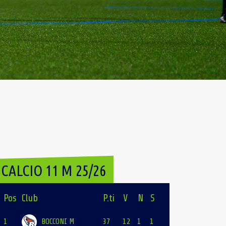
CALCIO 11 M 25/26
Pos
Club
P.ti
V
N
S
1
BOCCONI M
37
12
1
1