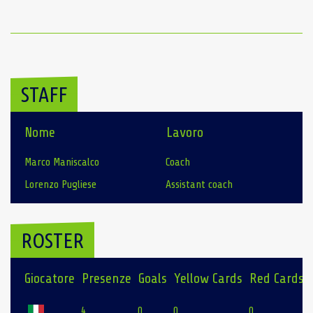
STAFF
Nome
Lavoro
Marco Maniscalco
Coach
Lorenzo Pugliese
Assistant coach
ROSTER
Giocatore
Presenze
Goals
Yellow Cards
Red Cards
4
0
0
0