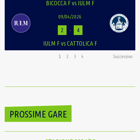
BICOCCA F vs IULM F
09/04/2026
2
-
4
IULM F vs CATTOLICA F
1
2
3
4
Successivo
PROSSIME GARE