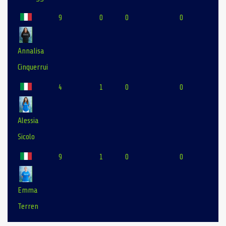
9
0
0
0
Annalisa
Cinquerrui
4
1
0
0
Alessia
Sicolo
9
1
0
0
Emma
Terren