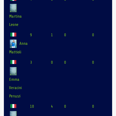
Martina
Leone
9
1
0
0
Anna
Mattioli
3
0
0
0
Emma
Veracini
Peruzzi
10
4
0
0