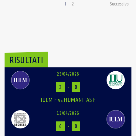
1
2
Successivo
RISULTATI
23/04/2026
2
-
0
IULM F vs HUMANITAS F
13/04/2026
6
-
0