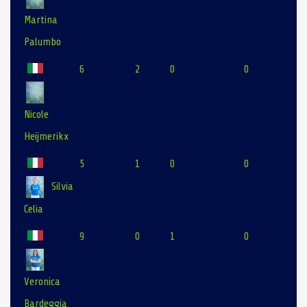
Martina
Palumbo
6
2
0
0
Nicole
Heijmerikx
5
1
0
0
Silvia
Celia
9
0
1
0
Veronica
Bardeggia