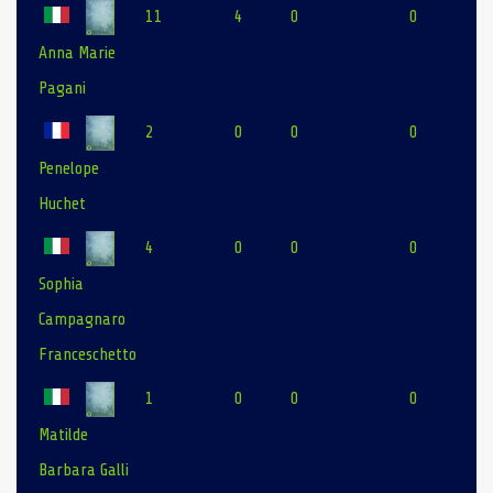
11
4
0
0
Anna Marie
Pagani
2
0
0
0
Penelope
Huchet
4
0
0
0
Sophia
Campagnaro
Franceschetto
1
0
0
0
Matilde
Barbara Galli