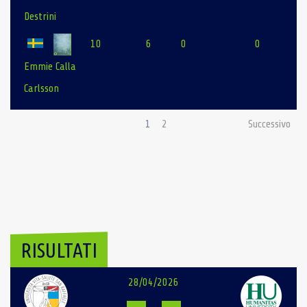
Destrini
10
6
0
0
Emmie Calla
Carlsson
1
2
Successivo
RISULTATI
28/04/2026