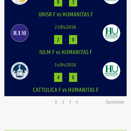
0
-
3
UNISR F vs HUMANITAS F
23/04/2026
2
-
0
IULM F vs HUMANITAS F
14/04/2026
4
-
0
CATTOLICA F vs HUMANITAS F
1
2
3
4
Successivo