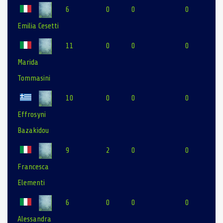
6
0
0
0
Emilia Cesetti
11
0
0
0
Marida
Tommasini
10
0
0
0
Effrosyni
Bazakidou
9
2
0
0
Francesca
Elementi
6
0
0
0
Alessandra