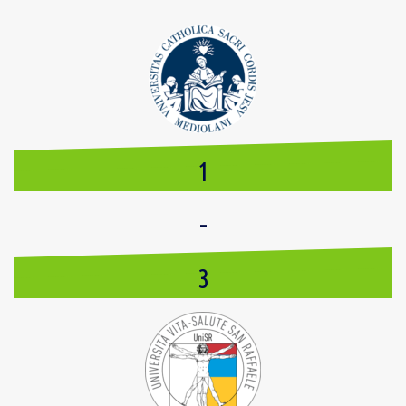
1
-
3