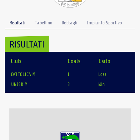
Risultati
Tabellino
Dettagli
Impianto Sportivo
RISULTATI
Club
Goals
Esito
CATTOLICA M
1
Loss
UNISR M
3
Win