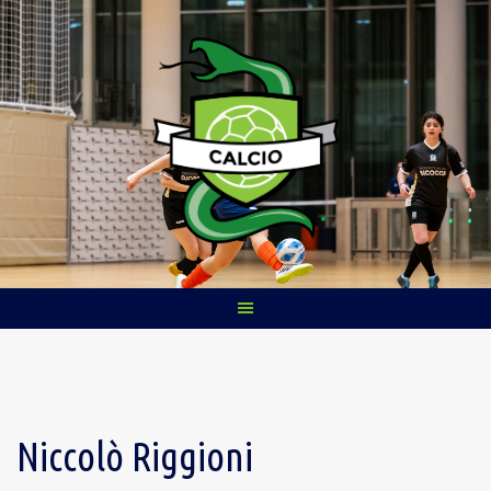
Skip
to
content
Niccolò Riggioni