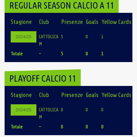
REGULAR SEASON CALCIO A 11
Stagione
Club
Presenze
Goals
Yellow Cards
CATTOLICA
5
0
1
0
2024/25
M
Totale
-
5
0
1
0
PLAYOFF CALCIO 11
Stagione
Club
Presenze
Goals
Yellow Cards
CATTOLICA
0
0
0
0
2024/25
M
Totale
-
0
0
0
0