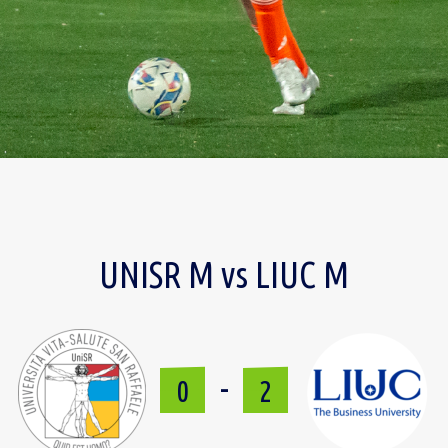
UNISR M vs LIUC M
-
0
2