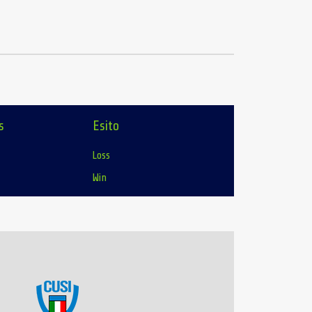
s
Esito
Loss
Win