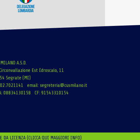
 MILANO A.S.D.
Circonvallazione Est Idroscalo, 11
54 Segrate (MI)
: 02.7021141 email:
segreteria@cusmilano.it
A: 08834130158 CF: 91543310154
E DA LICENZA (CLICCA QUI MAGGIORI INFO)