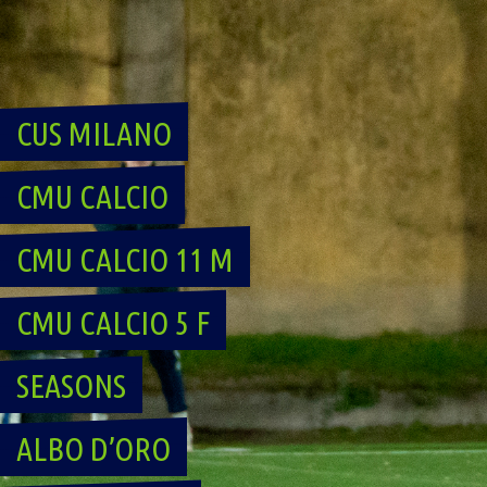
Skip
to
content
CUS MILANO
CMU CALCIO
CMU CALCIO 11 M
CMU CALCIO 5 F
SEASONS
ALBO D’ORO