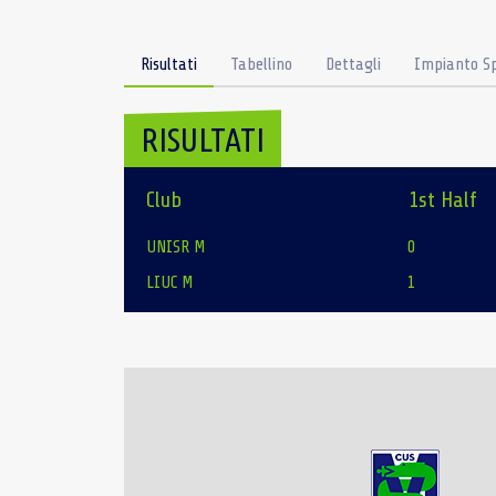
Risultati
Tabellino
Dettagli
Impianto Sp
RISULTATI
Club
1st Half
UNISR M
0
LIUC M
1