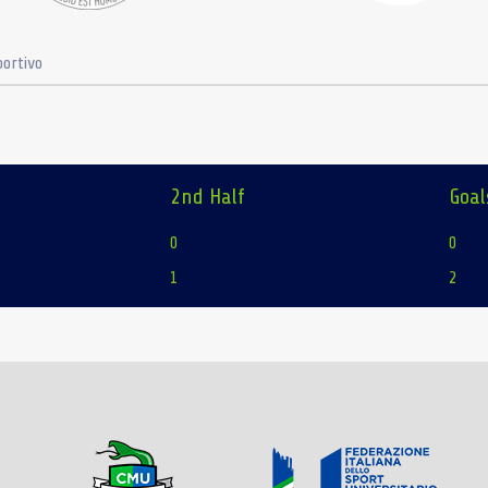
ortivo
2nd Half
Goal
0
0
1
2