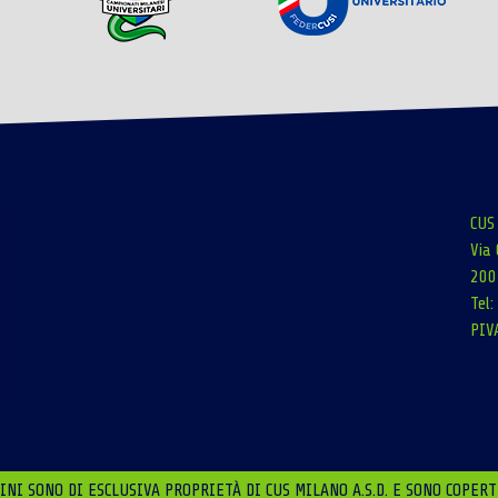
CUS
Via 
200
Tel
PIV
NI SONO DI ESCLUSIVA PROPRIETÀ DI CUS MILANO A.S.D. E SONO COPERT