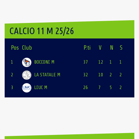
CALCIO 11 M 25/26
Pos
Club
P.ti
V
N
S
1
BOCCONI M
37
12
1
1
2
LA STATALE M
32
10
2
2
3
LIUC M
26
7
5
2