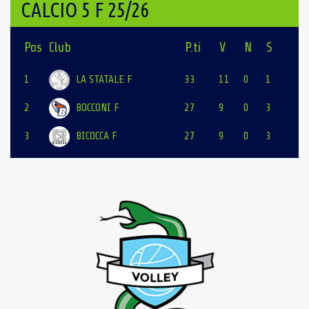
CALCIO 5 F 25/26
Pos
Club
P.ti
V
N
S
1
LA STATALE F
33
11
0
1
2
BOCCONI F
27
9
0
3
3
BICOCCA F
27
9
0
3