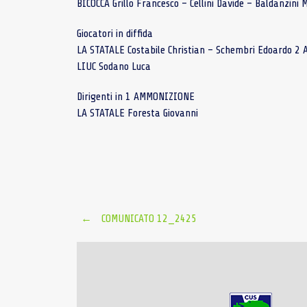
BICOCCA Grillo Francesco – Cellini Davide – Baldanzini 
Giocatori in diffida
LA STATALE Costabile Christian – Schembri Edoardo 2
LIUC Sodano Luca
Dirigenti in 1 AMMONIZIONE
LA STATALE Foresta Giovanni
Post
←
COMUNICATO 12_2425
navigation