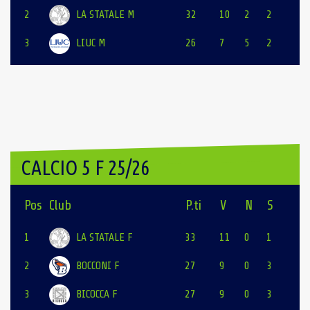
2
LA STATALE M
32
10
2
2
3
LIUC M
26
7
5
2
CALCIO 5 F 25/26
Pos
Club
P.ti
V
N
S
1
LA STATALE F
33
11
0
1
2
BOCCONI F
27
9
0
3
3
BICOCCA F
27
9
0
3