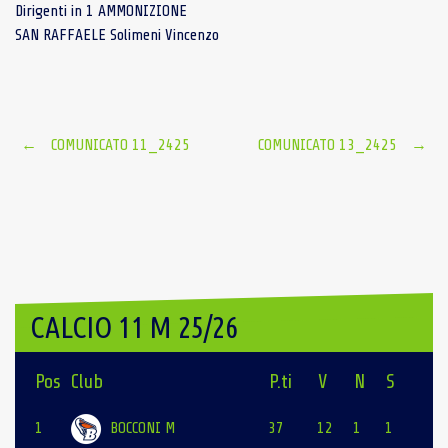
Dirigenti in 1 AMMONIZIONE
SAN RAFFAELE Solimeni Vincenzo
Post
←
COMUNICATO 11_2425
COMUNICATO 13_2425
→
navigation
CALCIO 11 M 25/26
Pos
Club
P.ti
V
N
S
1
BOCCONI M
37
12
1
1