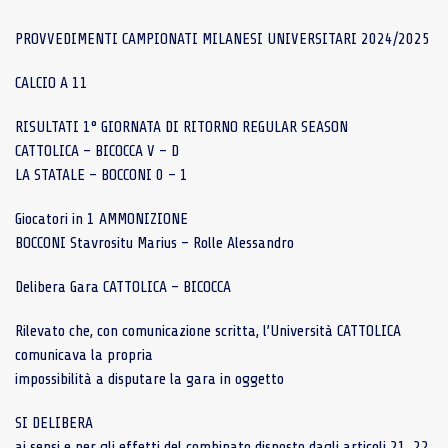
PROVVEDIMENTI CAMPIONATI MILANESI UNIVERSITARI 2024/2025
CALCIO A 11
RISULTATI 1° GIORNATA DI RITORNO REGULAR SEASON
CATTOLICA – BICOCCA V – D
LA STATALE – BOCCONI 0 – 1
Giocatori in 1 AMMONIZIONE
BOCCONI Stavrositu Marius – Rolle Alessandro
Delibera Gara CATTOLICA – BICOCCA
Rilevato che, con comunicazione scritta, l’Università CATTOLICA
comunicava la propria
impossibilità a disputare la gara in oggetto
SI DELIBERA
ai sensi e per gli effetti del combinato disposto dagli articoli 21, 22