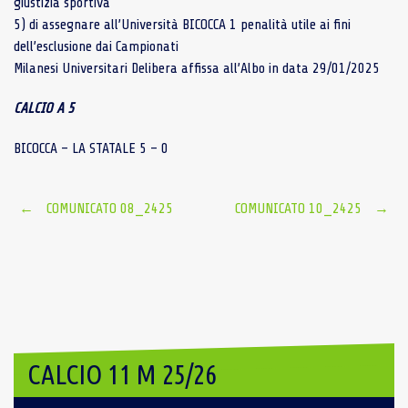
giustizia sportiva
5) di assegnare all’Università BICOCCA 1 penalità utile ai fini
dell’esclusione dai Campionati
Milanesi Universitari Delibera affissa all’Albo in data 29/01/2025
CALCIO A 5
BICOCCA – LA STATALE 5 – 0
Post
←
COMUNICATO 08_2425
COMUNICATO 10_2425
→
navigation
CALCIO 11 M 25/26