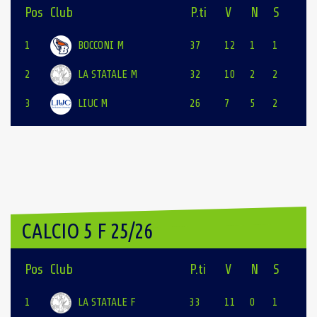
Pos
Club
P.ti
V
N
S
1
BOCCONI M
37
12
1
1
2
LA STATALE M
32
10
2
2
3
LIUC M
26
7
5
2
CALCIO 5 F 25/26
Pos
Club
P.ti
V
N
S
1
LA STATALE F
33
11
0
1