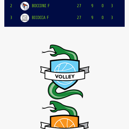
2
BOCCONI F
27
9
0
3
3
BICOCCA F
27
9
0
3