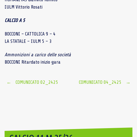
IULM Vittorio Rosati
CALCIO A 5
BOCCONI – CATTOLICA 9 – 4
LA STATALE – IULM 5 – 3
Ammonizioni a carico delle società
BOCCONI Ritardato inizio gara
Post
←
COMUNICATO 02_2425
COMUNICATO 04_2425
→
navigation