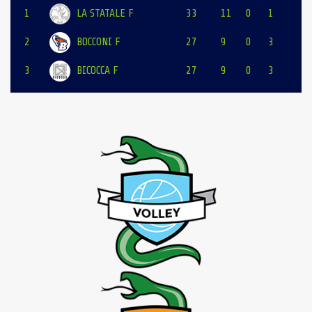
1
LA STATALE F
33
11
0
1
2
BOCCONI F
27
9
0
3
3
BICOCCA F
27
9
0
3