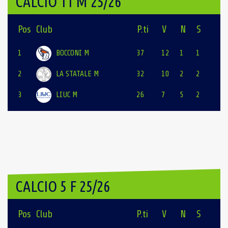
CALCIO 11 M 25/26
Pos
Club
P.ti
V
N
S
1
BOCCONI M
37
12
1
1
2
LA STATALE M
32
10
2
2
3
LIUC M
26
7
5
2
CALCIO 5 F 25/26
Pos
Club
P.ti
V
N
S