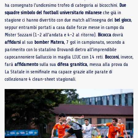
ha consegnato l’undicesimo trofeo di categoria ai bicocchini.
Due
squadre simbolo del football universitario milanese
che già in
stagione ci hanno divertito con due match all’insegna del
bel
gioco
,
seppur entrambi portati a casa dalle forze messe in campo da
Mister Sozzani (1-2 all’andata e 4-2 al ritorno).
Bicocca
dovrà
affidarsi
al suo
bomber
Matera
, 7 gol in campionato, secondo a
parimerito con lo statalino Drovandi dietro all’imprendibile
capocannoniere Galluccio in maglia LIUC con 14 reti.
Bocconi
, invece,
farà
affidamento
sulla sua
difesa
granitica
, messa alla prova da
La Statale in semifinale ma capace grazie alle parate di
collezionare 4 clean-sheet stagionali.