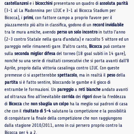
castellanzesi
e i
bicocchini
presentano un quadro di
assoluta
parità
(3-1 al La Madonnina per LIUC e 3-1 al Bicocca Stadium per
Bicocca), i
primi
, con fattore campo a proprio favore per il
piazzamento più alto in classifica, godono di un
record
invidiabile
tra le mura amiche, avendo
perso un solo incontro
in tutto l’anno
(2-3 contro Statale nella gara d’andata) e raccolto 5 vittore ed un
pareggio nelle rimanenti gare. D’altro canto,
Bicocca
può contare
sulla
seconda
miglior
difesa
del torneo (18 goal subiti in 14 gare),
nonché su una serie di risultati consecutivi che si porta avanti dall’8
Aprile, proprio dalla vittoria casalinga contro LIUC. Con queste
premesse ci si aspetterebbe
spettacolo
, ma in realtà il
peso
della
partita
si è fatto sentire, bloccando le gambe e il gioco di
entrambe le formazioni. Un
pareggio
a
reti
bianche
andato avanti
ad oltranza fino all’inevitabile
corrida
dei
rigori
dove la freddezza
di
Bicocca
che
non
sbaglia
un
colpo
ha la meglio sui padroni di casa
che con il
risultato di 5-4
salutano la competizione e la possibilità
di conquistare la finale della competizione che non raggiungono
dalla stagione 2010/2011, anno in cui persero proprio contro la
Bicocca per 4 a 2.