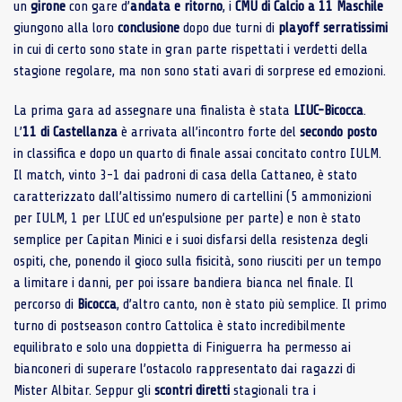
un
girone
con gare d’
andata e ritorno
, i
CMU di Calcio a 11 Maschile
giungono alla loro
conclusione
dopo due turni di
playoff
serratissimi
in cui di certo sono state in gran parte rispettati i verdetti della
stagione regolare, ma non sono stati avari di sorprese ed emozioni.
La prima gara ad assegnare una finalista è stata
LIUC-Bicocca
.
L’
11 di Castellanza
è arrivata all’incontro forte del
secondo
posto
in classifica e dopo un quarto di finale assai concitato contro IULM.
Il match, vinto 3-1 dai padroni di casa della Cattaneo, è stato
caratterizzato dall’altissimo numero di cartellini (5 ammonizioni
per IULM, 1 per LIUC ed un’espulsione per parte) e non è stato
semplice per Capitan Minici e i suoi disfarsi della resistenza degli
ospiti, che, ponendo il gioco sulla fisicità, sono riusciti per un tempo
a limitare i danni, per poi issare bandiera bianca nel finale. Il
percorso di
Bicocca
, d’altro canto, non è stato più semplice. Il primo
turno di postseason contro Cattolica è stato incredibilmente
equilibrato e solo una doppietta di Finiguerra ha permesso ai
bianconeri di superare l’ostacolo rappresentato dai ragazzi di
Mister Albitar. Seppur gli
scontri
diretti
stagionali tra i