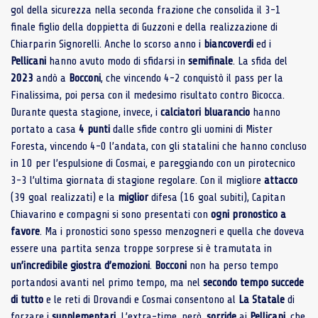
gol della sicurezza nella seconda frazione che consolida il 3-1
finale figlio della doppietta di Guzzoni e della realizzazione di
Chiarparin Signorelli. Anche lo scorso anno i
biancoverdi
ed i
Pellicani
hanno avuto modo di sfidarsi in
semifinale
. La sfida del
2023
andò a
Bocconi
, che vincendo 4-2 conquistò il pass per la
Finalissima, poi persa con il medesimo risultato contro Bicocca.
Durante questa stagione, invece, i
calciatori
bluarancio
hanno
portato a casa
4 punti
dalle sfide contro gli uomini di Mister
Foresta, vincendo 4-0 l’andata, con gli statalini che hanno concluso
in 10 per l’espulsione di Cosmai, e pareggiando con un pirotecnico
3-3 l’ultima giornata di stagione regolare. Con il migliore
attacco
(39 goal realizzati) e la
miglior
difesa (16 goal subiti), Capitan
Chiavarino e compagni si sono presentati con
ogni pronostico a
favore
. Ma i pronostici sono spesso menzogneri e quella che doveva
essere una partita senza troppe sorprese si è tramutata in
un’incredibile
giostra
d’emozioni
.
Bocconi
non ha perso tempo
portandosi avanti nel primo tempo, ma nel
secondo
tempo succede
di
tutto
e le reti di Drovandi e Cosmai consentono al
La Statale
di
forzare i
supplementari
. L’extra-time, però,
sorride
ai
Pellicani
, che