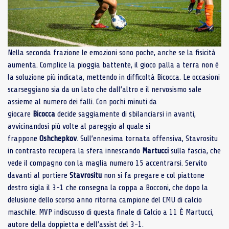
Nella seconda frazione le emozioni sono poche, anche se la fisicità
aumenta. Complice la pioggia battente, il gioco palla a terra non è
la soluzione più indicata, mettendo in difficoltà Bicocca. Le occasioni
scarseggiano sia da un lato che dall’altro e il nervosismo sale
assieme al numero dei falli. Con pochi minuti da
giocare
Bicocca
decide saggiamente di sbilanciarsi in avanti,
avvicinandosi più volte al pareggio al quale si
frappone
Oshchepkov
. Sull’ennesima tornata offensiva, Stavrositu
in contrasto recupera la sfera innescando
Martucci
sulla fascia, che
vede il compagno con la maglia numero 15 accentrarsi. Servito
davanti al portiere
Stavrositu
non si fa pregare e col piattone
destro sigla il 3-1 che consegna la coppa a Bocconi, che dopo la
delusione dello scorso anno ritorna campione del CMU di calcio
maschile. MVP indiscusso di questa finale di Calcio a 11 È Martucci,
autore della doppietta e dell’assist del 3-1.