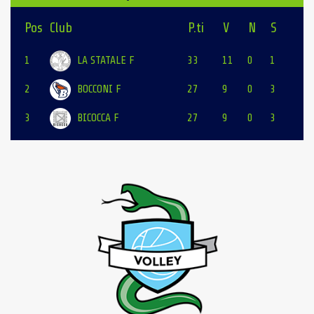
Pos
Club
P.ti
V
N
S
1
LA STATALE F
33
11
0
1
2
BOCCONI F
27
9
0
3
3
BICOCCA F
27
9
0
3