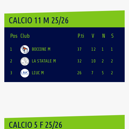
CALCIO 11 M 25/26
Pos
Club
P.ti
V
N
S
1
BOCCONI M
37
12
1
1
2
LA STATALE M
32
10
2
2
3
LIUC M
26
7
5
2
CALCIO 5 F 25/26