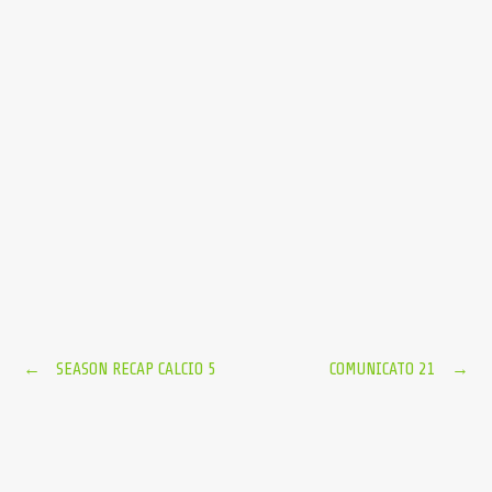
Post
←
SEASON RECAP CALCIO 5
COMUNICATO 21
→
navigation