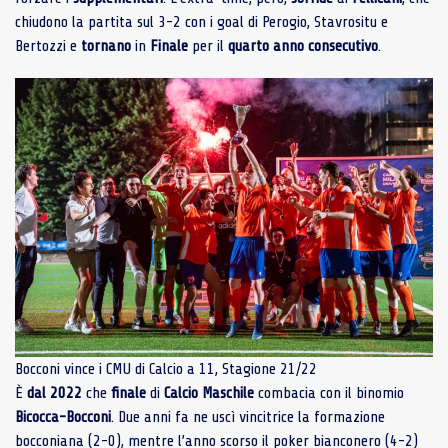
chiudono la partita sul 3-2 con i goal di Perogio, Stavrositu e
Bertozzi e
tornano
in
Finale
per il
quarto
anno
consecutivo
.
Bocconi vince i CMU di Calcio a 11, Stagione 21/22
È
dal 2022
che
finale
di
Calcio
Maschile
combacia con il binomio
Bicocca-Bocconi
. Due anni fa ne uscì vincitrice la formazione
bocconiana (2-0), mentre l’anno scorso il poker bianconero (4-2)