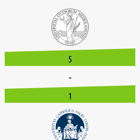
5
-
1