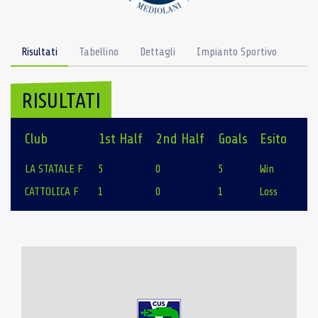
Risultati
Tabellino
Dettagli
Impianto Sportivo
RISULTATI
Club
1st Half
2nd Half
Goals
Esito
LA STATALE F
5
0
5
Win
CATTOLICA F
1
0
1
Loss