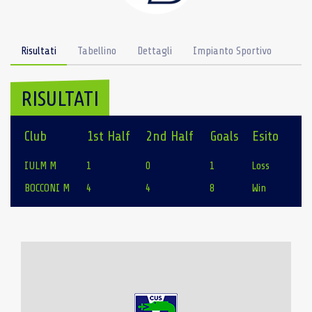
Risultati
Tabellino
Dettagli
Impianto Sportivo
RISULTATI
Club
1st Half
2nd Half
Goals
Esito
IULM M
1
0
1
Loss
BOCCONI M
4
4
8
Win