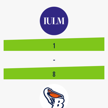
1
-
8