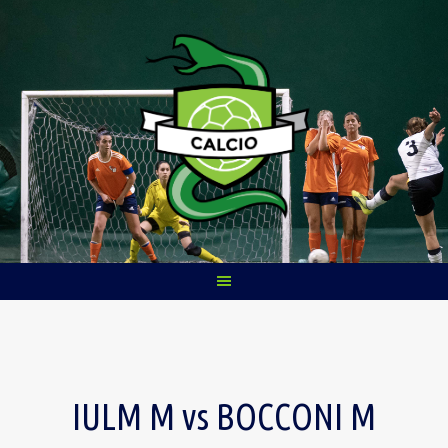
Skip
to
content
IULM M vs BOCCONI M