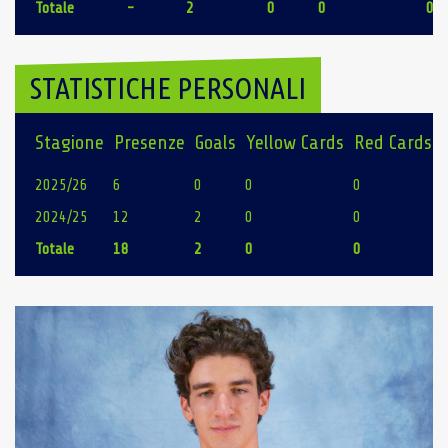
Totale
-
2
0
0
0
STATISTICHE PERSONALI
Stagione
Presenze
Goals
Yellow Cards
Red Cards
2025/26
6
0
0
0
2024/25
12
2
0
0
Totale
18
2
0
0