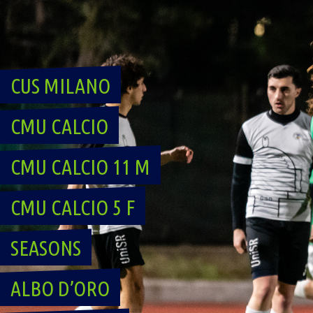
Skip
to
content
CUS MILANO
CMU CALCIO
CMU CALCIO 11 M
CMU CALCIO 5 F
SEASONS
ALBO D’ORO