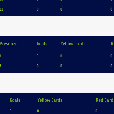
11
0
0
0
Presenze
Goals
Yellow Cards
R
3
0
0
0
3
0
0
0
Goals
Yellow Cards
Red Card
0
0
0