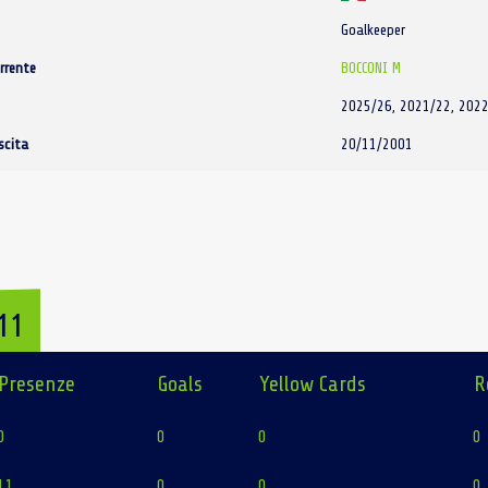
Goalkeeper
rrente
BOCCONI M
2025/26, 2021/22, 2022
scita
20/11/2001
11
Presenze
Goals
Yellow Cards
R
0
0
0
0
11
0
0
0