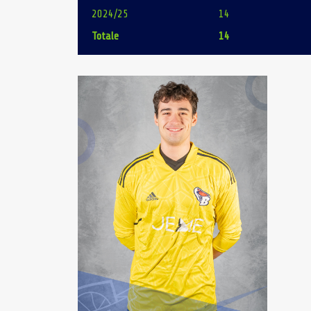
2024/25
14
Totale
14