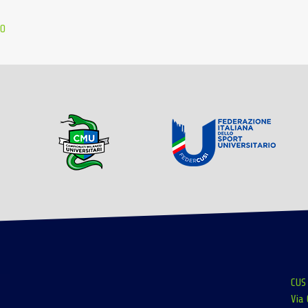
NO
CUS
Via 