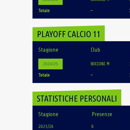
Totale
-
PLAYOFF CALCIO 11
Stagione
Club
BOCCONI M
2024/25
Totale
-
STATISTICHE PERSONALI
Stagione
Presenze
2025/26
0