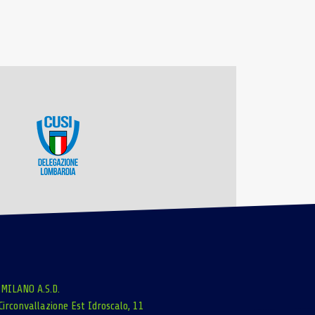
 MILANO A.S.D.
Circonvallazione Est Idroscalo, 11