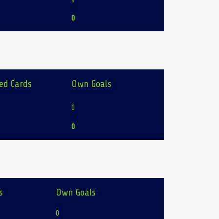
0
ed Cards
Own Goals
0
0
s
Own Goals
0