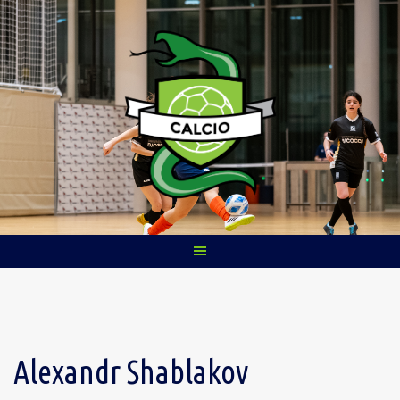
Skip
to
content
Alexandr Shablakov