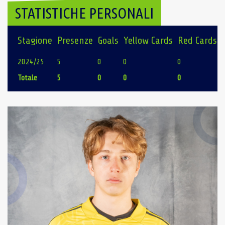
STATISTICHE PERSONALI
Stagione
Presenze
Goals
Yellow Cards
Red Cards
2024/25
5
0
0
0
Totale
5
0
0
0