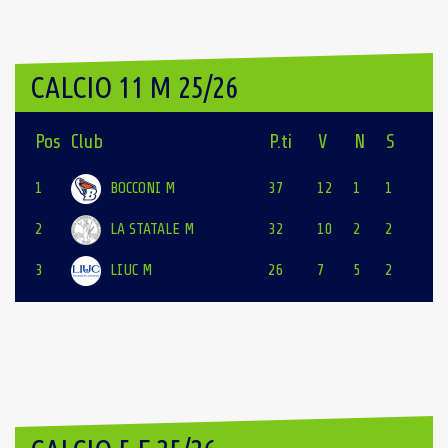
CALCIO 11 M 25/26
Pos
Club
P.ti
V
N
S
1
BOCCONI M
37
12
1
1
2
LA STATALE M
32
10
2
2
3
LIUC M
26
7
5
2