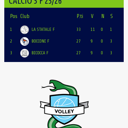
CALCIO 5 F 25/26
Pos
Club
P.ti
V
N
S
1
LA STATALE F
33
11
0
1
2
BOCCONI F
27
9
0
3
3
BICOCCA F
27
9
0
3