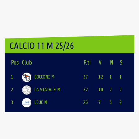
navigation
CALCIO 11 M 25/26
Pos
Club
P.ti
V
N
S
1
BOCCONI M
37
12
1
1
2
LA STATALE M
32
10
2
2
3
LIUC M
26
7
5
2