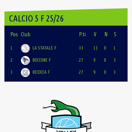
CALCIO 5 F 25/26
Pos
Club
P.ti
V
N
S
1
LA STATALE F
33
11
0
1
2
BOCCONI F
27
9
0
3
3
BICOCCA F
27
9
0
3