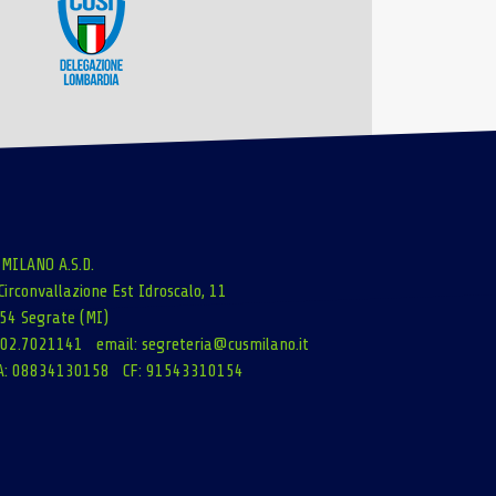
 MILANO A.S.D.
Circonvallazione Est Idroscalo, 11
54 Segrate (MI)
: 02.7021141 email:
segreteria@cusmilano.it
A: 08834130158 CF: 91543310154