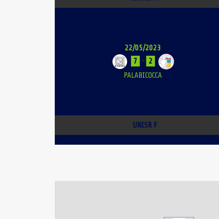
22/05/2023
7
-
2
PALABICOCCA
UNISR F