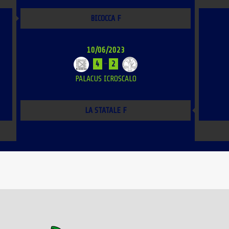
BICOCCA F
10/06/2023
4
-
2
PALACUS ICROSCALO
LA STATALE F