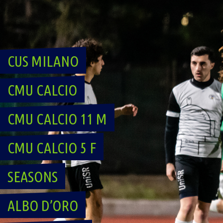
Skip
to
content
CUS MILANO
CMU CALCIO
CMU CALCIO 11 M
CMU CALCIO 5 F
SEASONS
ALBO D’ORO