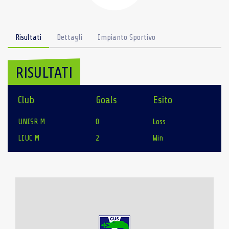
Risultati
Dettagli
Impianto Sportivo
RISULTATI
Club
Goals
Esito
UNISR M
0
Loss
LIUC M
2
Win