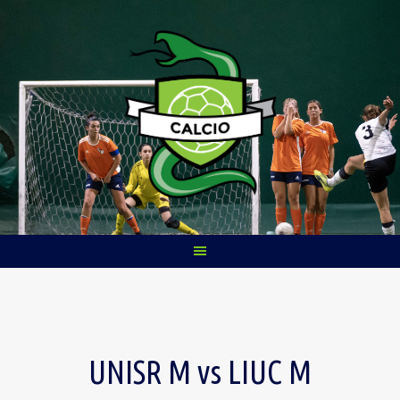
Skip
to
content
UNISR M vs LIUC M