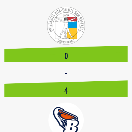
0
-
4