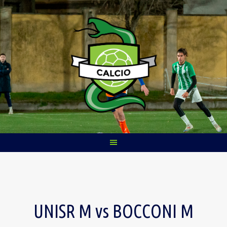
Skip
to
content
UNISR M vs BOCCONI M