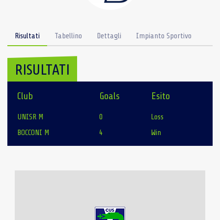
Risultati
Tabellino
Dettagli
Impianto Sportivo
RISULTATI
Club
Goals
Esito
UNISR M
0
Loss
BOCCONI M
4
Win