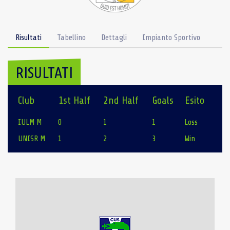
Risultati
Tabellino
Dettagli
Impianto Sportivo
RISULTATI
Club
1st Half
2nd Half
Goals
Esito
IULM M
0
1
1
Loss
UNISR M
1
2
3
Win