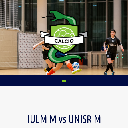
Skip
to
content
IULM M vs UNISR M