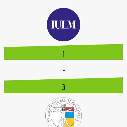
1
-
3