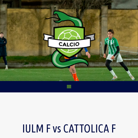
Skip
to
content
IULM F vs CATTOLICA F