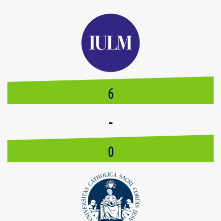
6
-
0