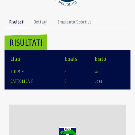
Risultati
Dettagli
Impianto Sportivo
RISULTATI
Club
Goals
Esito
IULM F
6
Win
CATTOLICA F
0
Loss