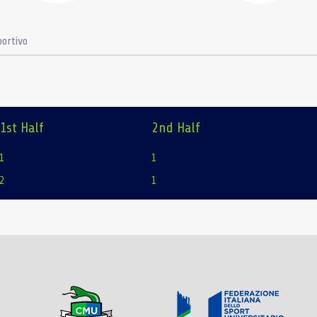
ortivo
1st Half
2nd Half
1
1
2
1