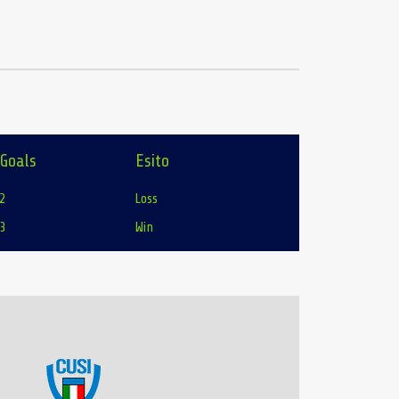
Goals
Esito
2
Loss
3
Win