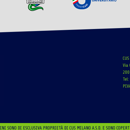
CUS
Via 
200
Tel
PIV
NI SONO DI ESCLUSIVA PROPRIETÀ DI CUS MILANO A.S.D. E SONO COPERT