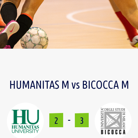
HUMANITAS M vs BICOCCA M
-
2
3