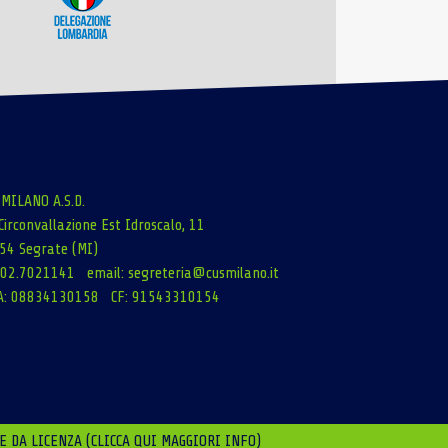
 MILANO A.S.D.
Circonvallazione Est Idroscalo, 11
54 Segrate (MI)
: 02.7021141 email:
segreteria@cusmilano.it
A: 08834130158 CF: 91543310154
E DA LICENZA (CLICCA QUI MAGGIORI INFO)