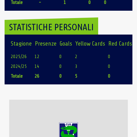
Totale
-
1
0
0
STATISTICHE PERSONALI
Stagione
Presenze
Goals
Yellow Cards
Red Cards
2025/26
12
0
2
0
2024/25
14
0
3
0
Totale
26
0
5
0