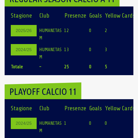
Stagione
Club
Presenze
Goals
Yellow Cards
HUMANITAS
12
0
2
2025/26
M
HUMANITAS
13
0
3
2024/25
M
Totale
-
25
0
5
PLAYOFF CALCIO 11
Stagione
Club
Presenze
Goals
Yellow Cards
HUMANITAS
1
0
0
2024/25
M