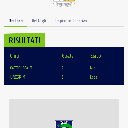
Risultati
Dettagli
Impianto Sportivo
RISULTATI
Club
Goals
Esito
CATTOLICA M
2
Win
UNISR M
1
Loss