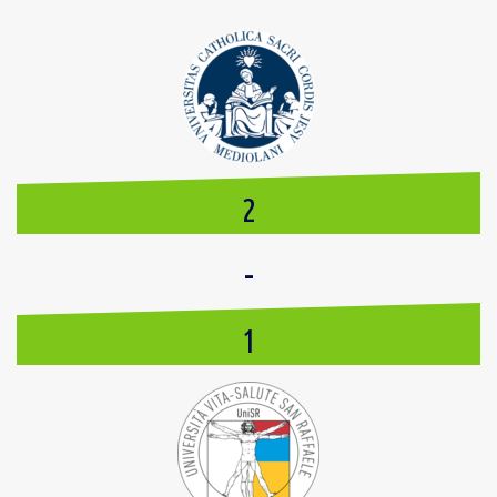
2
-
1