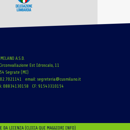
 MILANO A.S.D.
Circonvallazione Est Idroscalo, 11
54 Segrate (MI)
: 02.7021141 email:
segreteria@cusmilano.it
A: 08834130158 CF: 91543310154
E DA LICENZA (CLICCA QUI MAGGIORI INFO)