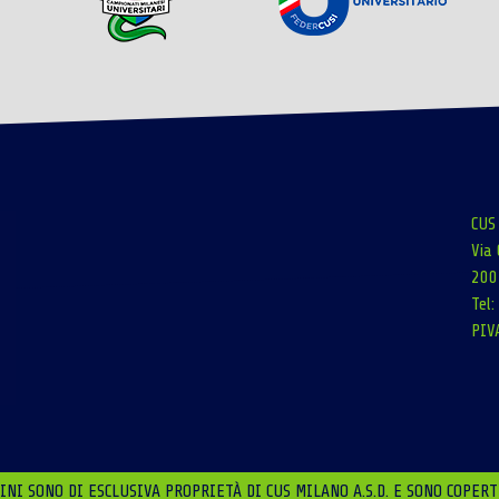
CUS
Via 
200
Tel
PIV
NI SONO DI ESCLUSIVA PROPRIETÀ DI CUS MILANO A.S.D. E SONO COPERT