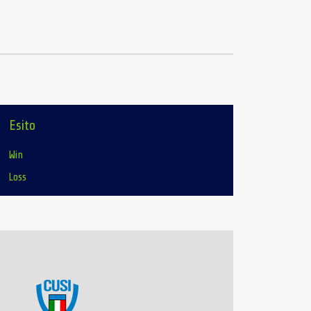
Esito
Win
Loss