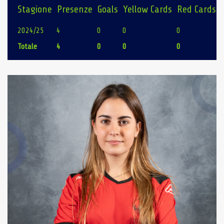
Stagione
Presenze
Goals
Yellow Cards
Red Cards
2024/25
4
0
0
0
Totale
4
0
0
0