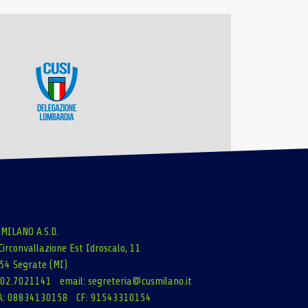
 MILANO A.S.D.
Circonvallazione Est Idroscalo, 11
54 Segrate (MI)
: 02.7021141 email:
segreteria@cusmilano.it
A: 08834130158 CF: 91543310154