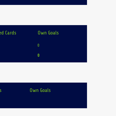
ed Cards
Own Goals
0
0
s
Own Goals