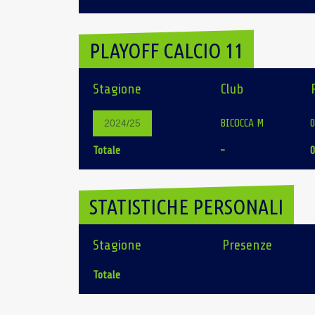
PLAYOFF CALCIO 11
Stagione
Club
BICOCCA M
2024/25
Totale
-
STATISTICHE PERSONALI
Stagione
Presenze
Totale