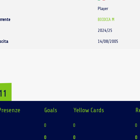
Player
rrente
BICOCCA M
2024/25
scita
14/08/2005
11
Presenze
Goals
Yellow Cards
R
4
0
0
0
4
0
0
0