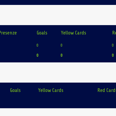
Presenze
Goals
Yellow Cards
R
0
0
0
0
0
0
0
0
Goals
Yellow Cards
Red Card