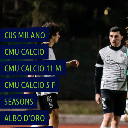
Skip
to
content
CUS MILANO
CMU CALCIO
CMU CALCIO 11 M
CMU CALCIO 5 F
SEASONS
ALBO D’ORO