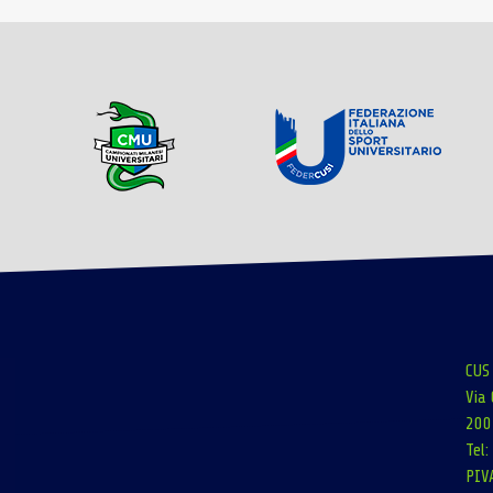
CUS
Via 
200
Tel
PIV