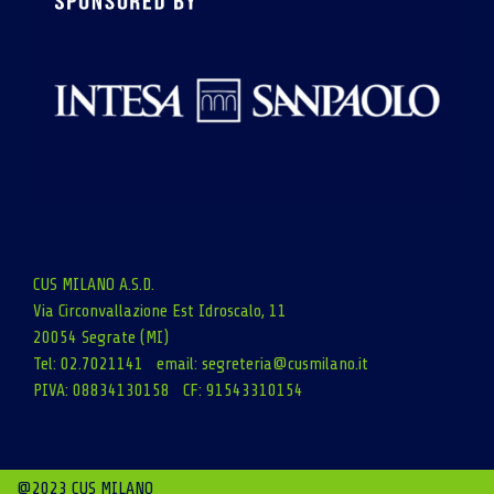
CUS MILANO A.S.D.
Via Circonvallazione Est Idroscalo, 11
20054 Segrate (MI)
Tel: 02.7021141 email:
segreteria@cusmilano.it
PIVA: 08834130158 CF: 91543310154
@2023 CUS MILANO