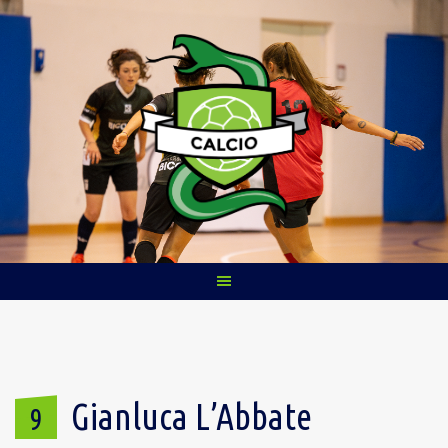
Skip
to
content
Gianluca L’Abbate
9