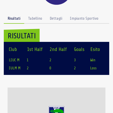
Risultati
Tabellino
Dettagli
Impianto Sportivo
RISULTATI
Club
1st Half
2nd Half
Goals
Esito
LIUC M
1
2
3
Win
IULM M
2
0
2
Loss