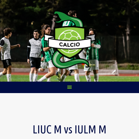
Skip
to
content
LIUC M vs IULM M